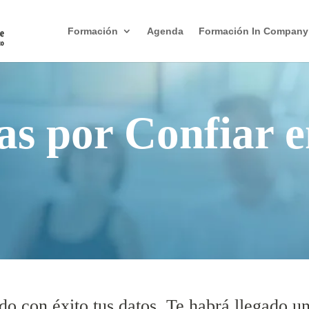
Formación
Agenda
Formación In Company
as por Confiar e
o con éxito tus datos. Te habrá llegado u