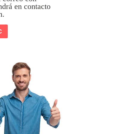
ndrá en contacto
n.
C