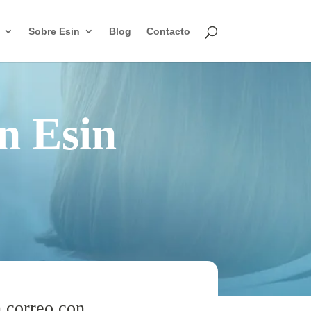
Sobre Esin
Blog
Contacto
n Esin
n correo con