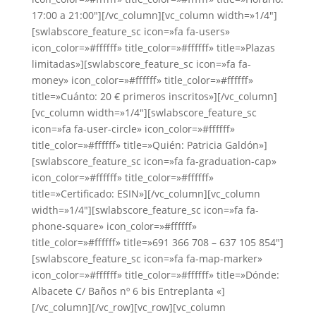
17:00 a 21:00″][/vc_column][vc_column width=»1/4″]
[swlabscore_feature_sc icon=»fa fa-users»
icon_color=»#ffffff» title_color=»#ffffff» title=»Plazas
limitadas»][swlabscore_feature_sc icon=»fa fa-
money» icon_color=»#ffffff» title_color=»#ffffff»
title=»Cuánto: 20 € primeros inscritos»][/vc_column]
[vc_column width=»1/4″][swlabscore_feature_sc
icon=»fa fa-user-circle» icon_color=»#ffffff»
title_color=»#ffffff» title=»Quién: Patricia Galdón»]
[swlabscore_feature_sc icon=»fa fa-graduation-cap»
icon_color=»#ffffff» title_color=»#ffffff»
title=»Certificado: ESIN»][/vc_column][vc_column
width=»1/4″][swlabscore_feature_sc icon=»fa fa-
phone-square» icon_color=»#ffffff»
title_color=»#ffffff» title=»691 366 708 – 637 105 854″]
[swlabscore_feature_sc icon=»fa fa-map-marker»
icon_color=»#ffffff» title_color=»#ffffff» title=»Dónde:
Albacete C/ Baños nº 6 bis Entreplanta «]
[/vc_column][/vc_row][vc_row][vc_column