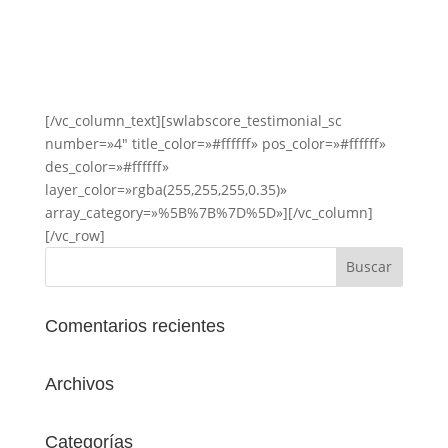
Algunas opiniones
Lee que piensan algunos de nuestros alumnos
[/vc_column_text][swlabscore_testimonial_sc
number=»4″ title_color=»#ffffff» pos_color=»#ffffff»
des_color=»#ffffff»
layer_color=»rgba(255,255,255,0.35)»
array_category=»%5B%7B%7D%5D»][/vc_column]
[/vc_row]
Comentarios recientes
Archivos
Categorías