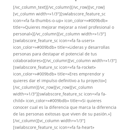
[/vc_column_text][/vc_column][/vc_row][vc_row]
[vc_column width=»1/3″][swlabscore_feature_sc
icon=»fa fa-thumbs-o-up» icon_color=»#009bdb»
title=»Quieres mejorar mejorar a nivel profesional o
personal»][/vc_column][vc_column width=»1/3″]
[swlabscore_feature_sc icon=»fa fa-users»
icon_color=»#009bdb» title=»Lideras y desarrollas
personas para destapar el potencial de tus
colaboradores»][/vc_column][vc_column width=»1/3″]
[swlabscore_feature_sc icon=»fa fa-rocket»
icon_color=»#009bdb» title=»Eres emprendor y
quieres dar el impulso definitivo a tu proyecto»]
[/vc_column][/vc_row][vc_row][vc_column
width=»1/3″][swlabscore_feature_sc icon=»fa fa-
child» icon_color=»#009bdb» title=»Si quieres
conocer cual es la diferencia que marca la diferencia
de las personas exitosas que viven de su pasión.»]
[/vc_column][vc_column width=»1/3″]
[swlabscore_feature_sc icon=»fa fa-heart»