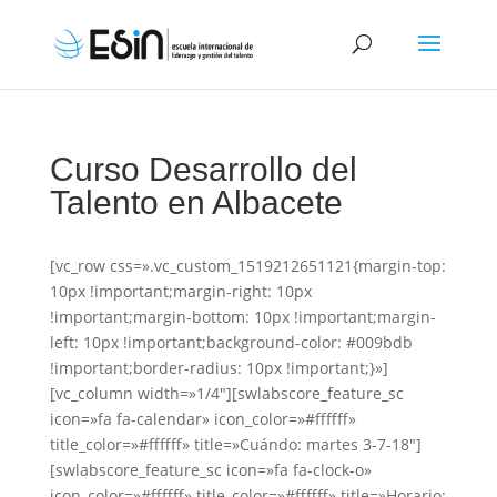
Curso Desarrollo del
Talento en Albacete
[vc_row css=».vc_custom_1519212651121{margin-top:
10px !important;margin-right: 10px
!important;margin-bottom: 10px !important;margin-
left: 10px !important;background-color: #009bdb
!important;border-radius: 10px !important;}»]
[vc_column width=»1/4″][swlabscore_feature_sc
icon=»fa fa-calendar» icon_color=»#ffffff»
title_color=»#ffffff» title=»Cuándo: martes 3-7-18″]
[swlabscore_feature_sc icon=»fa fa-clock-o»
icon_color=»#ffffff» title_color=»#ffffff» title=»Horario: