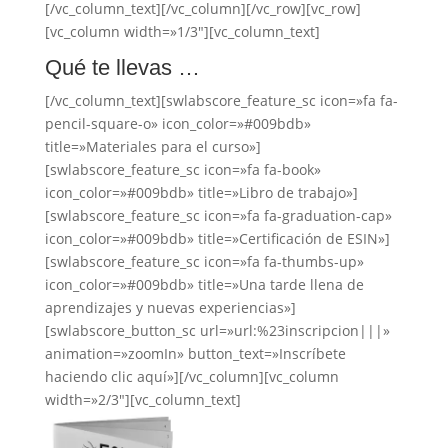
[/vc_column_text][/vc_column][/vc_row][vc_row]
[vc_column width=»1/3″][vc_column_text]
Qué te llevas …
[/vc_column_text][swlabscore_feature_sc icon=»fa fa-
pencil-square-o» icon_color=»#009bdb»
title=»Materiales para el curso»]
[swlabscore_feature_sc icon=»fa fa-book»
icon_color=»#009bdb» title=»Libro de trabajo»]
[swlabscore_feature_sc icon=»fa fa-graduation-cap»
icon_color=»#009bdb» title=»Certificación de ESIN»]
[swlabscore_feature_sc icon=»fa fa-thumbs-up»
icon_color=»#009bdb» title=»Una tarde llena de
aprendizajes y nuevas experiencias»]
[swlabscore_button_sc url=»url:%23inscripcion|||»
animation=»zoomIn» button_text=»Inscríbete
haciendo clic aquí»][/vc_column][vc_column
width=»2/3″][vc_column_text]