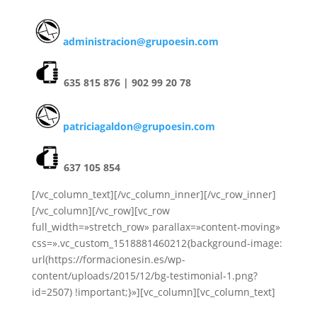
administracion@grupoesin.com
635 815 876 | 902 99 20 78
patriciagaldon@grupoesin.com
637 105 854
[/vc_column_text][/vc_column_inner][/vc_row_inner]
[/vc_column][/vc_row][vc_row
full_width=»stretch_row» parallax=»content-moving»
css=».vc_custom_1518881460212{background-image:
url(https://formacionesin.es/wp-
content/uploads/2015/12/bg-testimonial-1.png?
id=2507) !important;}»][vc_column][vc_column_text]