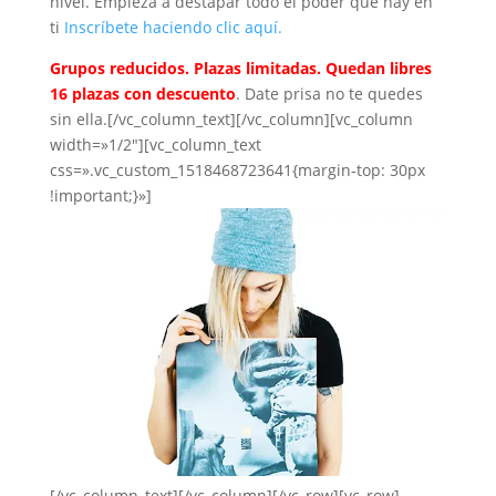
nivel. Empieza a destapar todo el poder que hay en
ti
Inscríbete haciendo clic aquí.
Grupos reducidos. Plazas limitadas.
Quedan libres
16 plazas con descuento
. Date prisa no te quedes
sin ella.[/vc_column_text][/vc_column][vc_column
width=»1/2″][vc_column_text
css=».vc_custom_1518468723641{margin-top: 30px
!important;}»]
[/vc_column_text][/vc_column][/vc_row][vc_row]