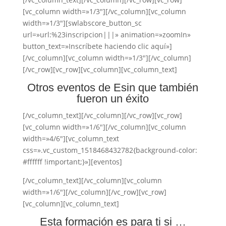
[vc_column width=»1/3″][/vc_column][vc_column
width=»1/3″][swlabscore_button_sc
url=»url:%23inscripcion|||» animation=»zoomIn»
button_text=»Inscríbete haciendo clic aquí»]
[/vc_column][vc_column width=»1/3″][/vc_column]
[/vc_row][vc_row][vc_column][vc_column_text]
Otros eventos de Esin que también
fueron un éxito
[/vc_column_text][/vc_column][/vc_row][vc_row]
[vc_column width=»1/6″][/vc_column][vc_column
width=»4/6″][vc_column_text
css=».vc_custom_1518468432782{background-color:
#ffffff !important;}»][eventos]
[/vc_column_text][/vc_column][vc_column
width=»1/6″][/vc_column][/vc_row][vc_row]
[vc_column][vc_column_text]
Esta formación es para ti si …