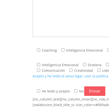
Expertos 150 h:
Coaching
Inteligencia Emocional
Áreas de interés:
Inteligencia Emocional
Oratoria
Comunicación
Creatividad
Lid
Acepto y he leído el aviso legal. Leer la polític
He leido y acepto
No
[/vc_column_text][/vc_column_inner][/vc_row_i
[swlabscore_block_title_sc icon_color=»#009ad