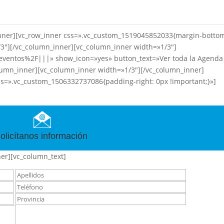
_inner][vc_row_inner css=».vc_custom_1519045852033{margin-botto
/3″][/vc_column_inner][vc_column_inner width=»1/3″]
Feventos%2F|||» show_icon=»yes» button_text=»Ver toda la Agenda
olumn_inner][vc_column_inner width=»1/3″][/vc_column_inner]
css=».vc_custom_1506332737086{padding-right: 0px !important;}»]
olicítanos información
er][vc_column_text]