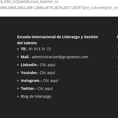
ck_title_sc][swlabscore_banner_sc
884,2883,2882,2881,2880,2879,2878,2877,2876″][/vc_column][/vc_r
Escuela internacional de Liderazgo y Gestión
del talento
Tlf.-
91 013 31 72
Mail.
-
administracion@grupoesin.com
Linkedin.-
Clic aquí
Youtube.-
Clic aquí
Instagram.-
Clic aquí
Twitter.-
Clic aquí
Blog de liderazgo