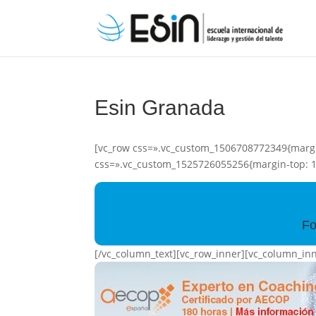
Esin Granada
[vc_row css=».vc_custom_1506708772349{margin
css=».vc_custom_1525726055256{margin-top: 1
Fo
[/vc_column_text][vc_row_inner][vc_column_in