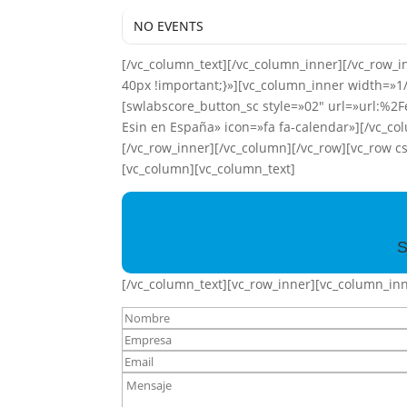
NO EVENTS
[/vc_column_text][/vc_column_inner][/vc_row
40px !important;}»][vc_column_inner width=»1
[swlabscore_button_sc style=»02″ url=»url:%2
Esin en España» icon=»fa fa-calendar»][/vc_c
[/vc_row_inner][/vc_column][/vc_row][vc_row 
[vc_column][vc_column_text]
S
[/vc_column_text][vc_row_inner][vc_column_inn