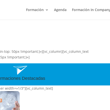
Formación
Agenda
Formación In Compan
-top: 50px !important;}»][vc_column][vc_column_text
5px !important;}»]
rmaciones Destacadas
ner width=»1/3″][vc_column_text]