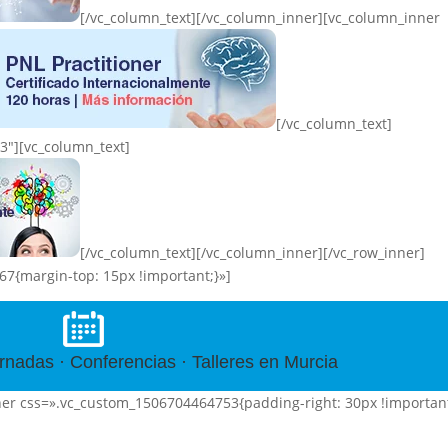
[/vc_column_text][/vc_column_inner][vc_column_inner
[/vc_column_text]
3″][vc_column_text]
[/vc_column_text][/vc_column_inner][/vc_row_inner]
7{margin-top: 15px !important;}»]
nadas · Conferencias · Talleres en Murcia
ner css=».vc_custom_1506704464753{padding-right: 30px !important