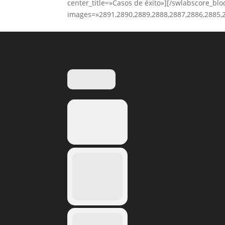
center_title=»Casos de éxito»][/swlabscore_blo
images=»2891,2890,2889,2888,2887,2886,2885,2