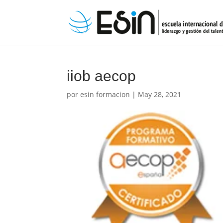
iiob aecop
por
esin formacion
|
May 28, 2021