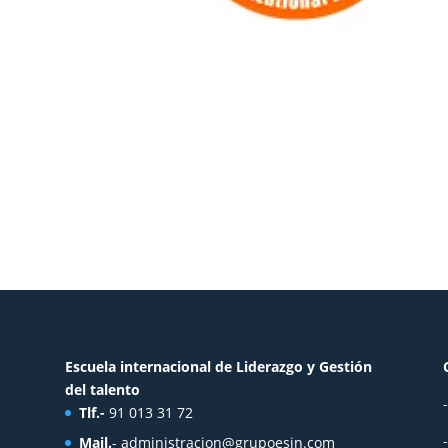
Escuela internacional de Liderazgo y Gestión
del talento
Tlf.-
91 013 31 72
Mail.
-
administracion@grupoesin.com