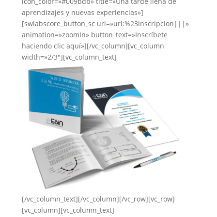
icon_color=»#009bdb» title=»Una tarde llena de
aprendizajes y nuevas experiencias»]
[swlabscore_button_sc url=»url:%23inscripcion|||»
animation=»zoomIn» button_text=»Inscríbete
haciendo clic aquí»][/vc_column][vc_column
width=»2/3″][vc_column_text]
[/vc_column_text][/vc_column][/vc_row][vc_row]
[vc_column][vc_column_text]