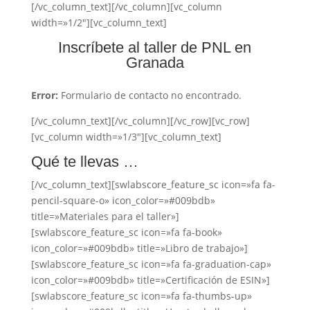
[/vc_column_text][/vc_column][vc_column
width=»1/2″][vc_column_text]
Inscríbete al taller de PNL en
Granada
Error:
Formulario de contacto no encontrado.
[/vc_column_text][/vc_column][/vc_row][vc_row]
[vc_column width=»1/3″][vc_column_text]
Qué te llevas …
[/vc_column_text][swlabscore_feature_sc icon=»fa fa-
pencil-square-o» icon_color=»#009bdb»
title=»Materiales para el taller»]
[swlabscore_feature_sc icon=»fa fa-book»
icon_color=»#009bdb» title=»Libro de trabajo»]
[swlabscore_feature_sc icon=»fa fa-graduation-cap»
icon_color=»#009bdb» title=»Certificación de ESIN»]
[swlabscore_feature_sc icon=»fa fa-thumbs-up»