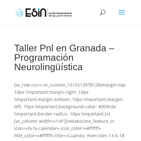
Taller Pnl en Granada –
Programación
Neurolingüística
[vc_row css=».vc_custom_1519213078128{margin-top:
10px !important;margin-right: 10px
!important;margin-bottom: 10px !important;margin-
left: 10px !important;background-color: #009cde
!important;border-radius: 10px !important;}»]
[vc_column width=»1/4″][swlabscore_feature_sc
icon=»fa fa-calendar» icon_color=»#ffffff»
title_color=»#ffffff» title=»Cuándo: miércoles 13-6-18