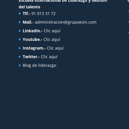
Escuela internacional de Liderazgo y Gestión
del talento
Tlf.-
91 013 31 72
Mail.
-
administracion@grupoesin.com
Linkedin.-
Clic aquí
Youtube.-
Clic aquí
Instagram.-
Clic aquí
Twitter.-
Clic aquí
Blog de liderazgo