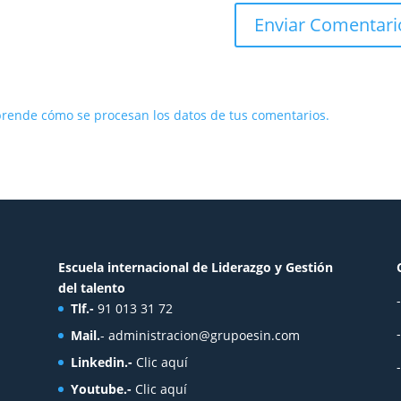
rende cómo se procesan los datos de tus comentarios.
Escuela internacional de Liderazgo y Gestión
del talento
Tlf.-
91 013 31 72
Mail.
-
administracion@grupoesin.com
Linkedin.-
Clic aquí
Youtube.-
Clic aquí