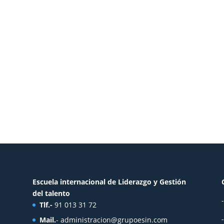
Escuela internacional de Liderazgo y Gestión
del talento
Tlf.-
91 013 31 72
Mail.
-
administracion@grupoesin.com