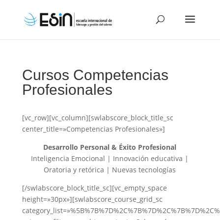
Cursos Competencias
Profesionales
[vc_row][vc_column][swlabscore_block_title_sc
center_title=»Competencias Profesionales»]
Desarrollo Personal & Éxito Profesional
Inteligencia Emocional | Innovación educativa |
Oratoria y retórica | Nuevas tecnologías
[/swlabscore_block_title_sc][vc_empty_space
height=»30px»][swlabscore_course_grid_sc
category_list=»%5B%7B%7D%2C%7B%7D%2C%7B%7D%2C