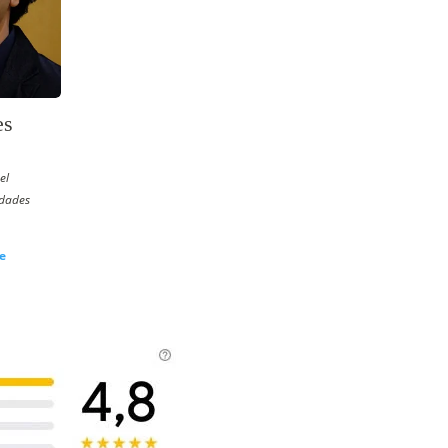
es
el
idades
e