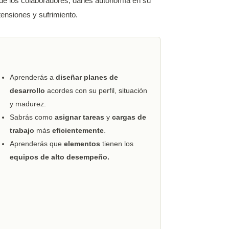
to de los colaboradores, darles autonomía en su
tensiones y sufrimiento.
Aprenderás a
diseñar planes de
desarrollo
acordes con su perfil, situación
y madurez.
Sabrás como
asignar tareas
y
cargas de
trabajo
más
eficientemente
.
Aprenderás que
elementos
tienen los
equipos de alto desempeño.