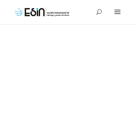
Pedro Molina
Parra
Dirección Comercial & Marketing. Experto
en la creación y dirección de equipos
comerciales de alto rendimiento.
Desarrollo de habilidades del líder coach