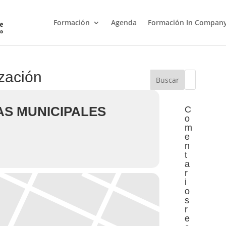
Formación
Agenda
Formación In Compan
ización
VAS MUNICIPALES
C
o
m
e
n
t
a
r
i
o
s
r
e