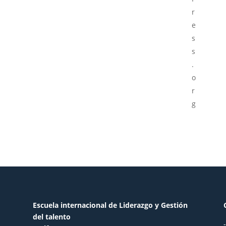
r
e
s
s
.
o
r
g
Escuela internacional de Liderazgo y Gestión
del talento