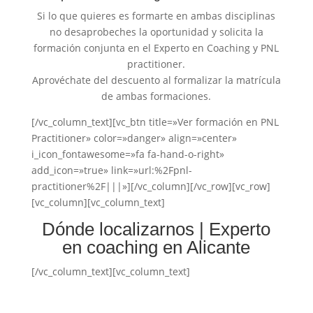
Si lo que quieres es formarte en ambas disciplinas
no desaprobeches la oportunidad y solicita la
formación conjunta en el Experto en Coaching y PNL
practitioner.
Aprovéchate del descuento al formalizar la matrícula
de ambas formaciones.
[/vc_column_text][vc_btn title=»Ver formación en PNL
Practitioner» color=»danger» align=»center»
i_icon_fontawesome=»fa fa-hand-o-right»
add_icon=»true» link=»url:%2Fpnl-
practitioner%2F|||»][/vc_column][/vc_row][vc_row]
[vc_column][vc_column_text]
Dónde localizarnos | Experto
en coaching en Alicante
[/vc_column_text][vc_column_text]