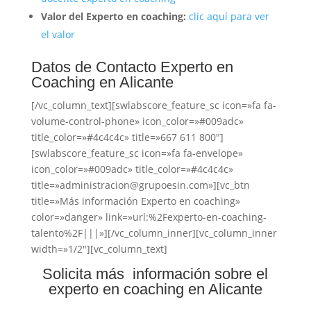
Valor del Experto en coaching:
clic aquí para ver
el valor
Datos de Contacto Experto en
Coaching en Alicante
[/vc_column_text][swlabscore_feature_sc icon=»fa fa-
volume-control-phone» icon_color=»#009adc»
title_color=»#4c4c4c» title=»667 611 800″]
[swlabscore_feature_sc icon=»fa fa-envelope»
icon_color=»#009adc» title_color=»#4c4c4c»
title=»administracion@grupoesin.com»][vc_btn
title=»Más información Experto en coaching»
color=»danger» link=»url:%2Fexperto-en-coaching-
talento%2F|||»][/vc_column_inner][vc_column_inner
width=»1/2″][vc_column_text]
Solicita más información sobre el
experto en coaching en Alicante