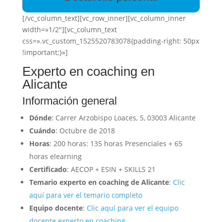
[/vc_column_text][vc_row_inner][vc_column_inner
width=»1/2″][vc_column_text
css=».vc_custom_1525520783078{padding-right: 50px
!important;}»]
Experto en coaching en
Alicante
Información general
Dónde
: Carrer Arzobispo Loaces, 5, 03003 Alicante
Cuándo
: Octubre de 2018
Horas
: 200 horas: 135 horas Presenciales + 65
horas elearning
Certificado
: AECOP + ESIN + SKILLS 21
Temario experto en coaching de Alicante
:
Clic
aquí para ver el temario completo
Equipo docente
:
Clic aquí para ver el equipo
docente experto en coaching