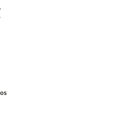
e
,
os