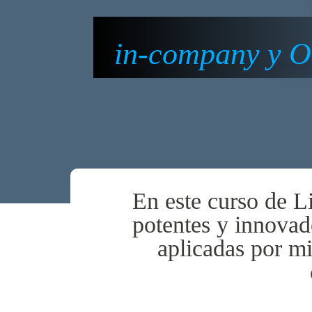
in-company y O
En este curso de L
potentes y innovad
aplicadas por m