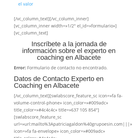
el valor
[/vc_column_text][/vc_column_inner]
[vc_column_inner width=»1/2″ el_id=»formulario»]
[vc_column_text]
Inscríbete a la jornada de
información sobre el experto en
coaching en Albacete
Error:
Formulario de contacto no encontrado.
Datos de Contacto Experto en
Coaching en Albacete
[/vc_column_text][swlabscore_feature_sc icon=»fa fa-
volume-control-phone» icon_color=»#009adc»
title_color=»#4c4c4c» title=»637 105 854″]
[swlabscore_feature_sc
url=»url:mailto%3Apatriciagaldon%40grupoesin.com|||»
icon=»fa fa-envelope» icon_color=»#009adc»