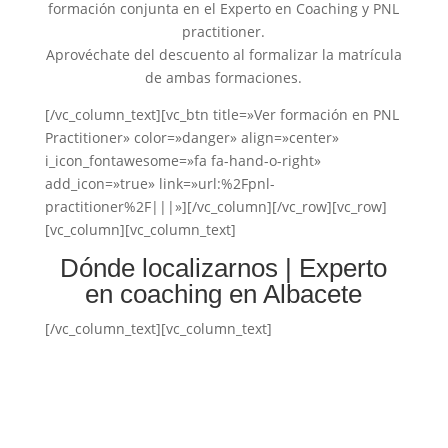
formación conjunta en el Experto en Coaching y PNL
practitioner.
Aprovéchate del descuento al formalizar la matrícula
de ambas formaciones.
[/vc_column_text][vc_btn title=»Ver formación en PNL
Practitioner» color=»danger» align=»center»
i_icon_fontawesome=»fa fa-hand-o-right»
add_icon=»true» link=»url:%2Fpnl-
practitioner%2F|||»][/vc_column][/vc_row][vc_row]
[vc_column][vc_column_text]
Dónde localizarnos | Experto
en coaching en Albacete
[/vc_column_text][vc_column_text]