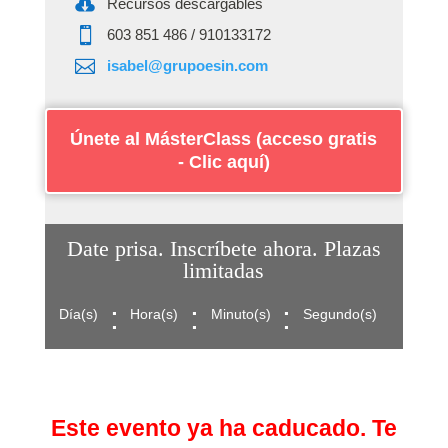

Recursos descargables

‭603 851 486‬ / 910133172

isabel@grupoesin.com
Únete al MásterClass (acceso gratis
- Clic aquí)
Date prisa. Inscríbete ahora. Plazas
limitadas
:
:
:
Día(s)
Hora(s)
Minuto(s)
Segundo(s)
Este evento ya ha caducado. Te