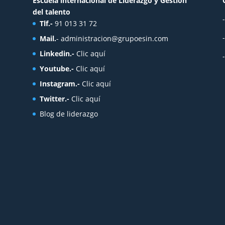
Escuela internacional de Liderazgo y Gestión
del talento
Tlf.-
91 013 31 72
Mail.
-
administracion@grupoesin.com
Linkedin.-
Clic aquí
Youtube.-
Clic aquí
Instagram.-
Clic aquí
Twitter.-
Clic aquí
Blog de liderazgo