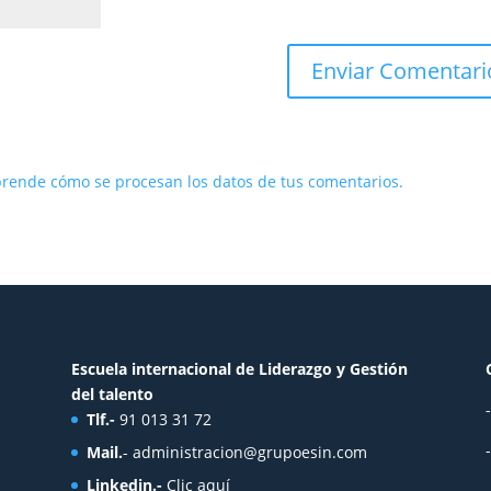
rende cómo se procesan los datos de tus comentarios.
Escuela internacional de Liderazgo y Gestión
del talento
Tlf.-
91 013 31 72
Mail.
-
administracion@grupoesin.com
Linkedin.-
Clic aquí