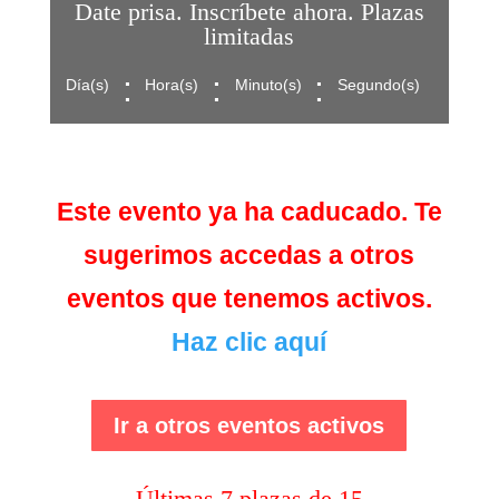
Date prisa. Inscríbete ahora. Plazas
limitadas
:
:
:
Día(s)
Hora(s)
Minuto(s)
Segundo(s)
Este evento ya ha caducado. Te
sugerimos accedas a otros
eventos que tenemos activos.
Haz clic aquí
Ir a otros eventos activos
Últimas 7 plazas de 15