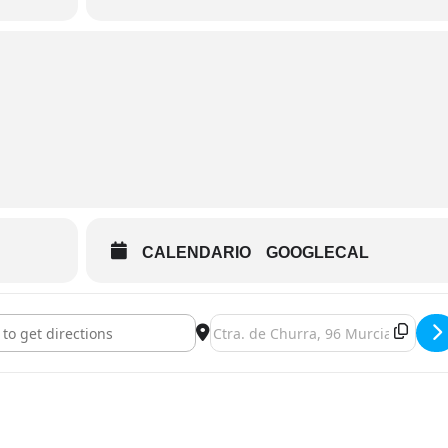
CALENDARIO
GOOGLECAL
aching en Murcia []
Destination Address - Curso Coachi