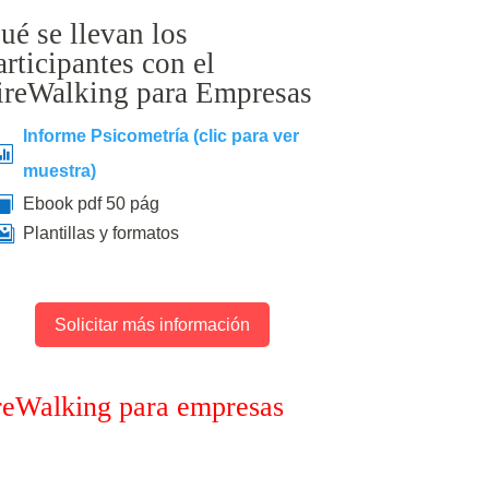
ué se llevan los
articipantes con el
ireWalking para Empresas
Informe Psicometría (clic para ver

muestra)

Ebook pdf 50 pág

Plantillas y formatos
Solicitar más información
reWalking para empresas