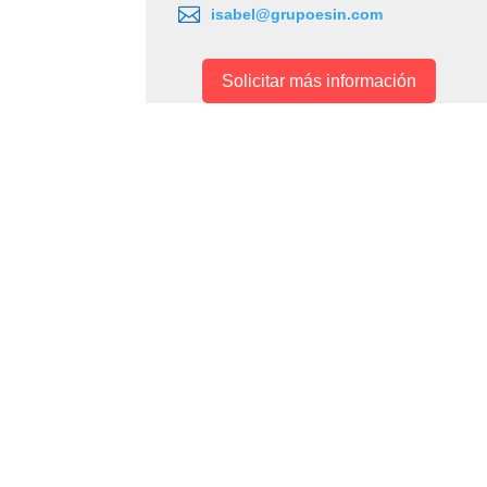

isabel@grupoesin.com
Solicitar más información