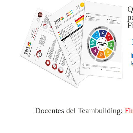
Q
p
F
Docentes del Teambuilding:
Fi