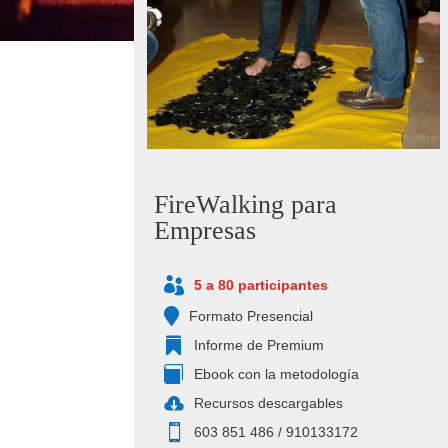
FireWalking para
Empresas

5 a 80 participantes

Formato Presencial

Informe de Premium

Ebook con la metodología

Recursos descargables

‭603 851 486‬ / 910133172