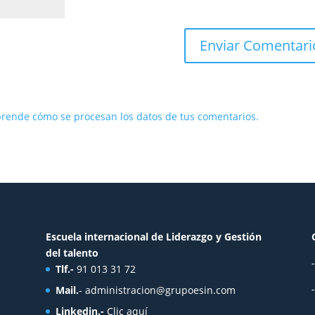
rende cómo se procesan los datos de tus comentarios.
Escuela internacional de Liderazgo y Gestión
del talento
Tlf.-
91 013 31 72
Mail.
-
administracion@grupoesin.com
Linkedin.-
Clic aquí