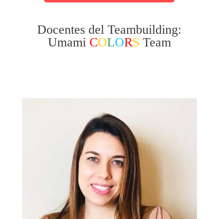
Docentes del Teambuilding:
Umami
C
O
L
O
R
S
Team