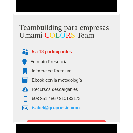
Teambuilding para empresas
Umami
C
O
L
O
R
S
Team

5 a 18 participantes

Formato Presencial

Informe de Premium

Ebook con la metodología

Recursos descargables

‭603 851 486‬ / 910133172

isabel@grupoesin.com
Solicitar más información