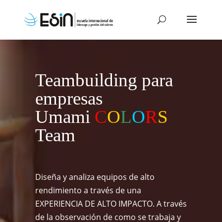
Teambuilding para
empresas
Umami
C
O
L
O
R
S
Team
Diseña y analiza equipos de alto
rendimiento a través de una
EXPERIENCIA DE ALTO IMPACTO. A través
de la observación de como se trabaja y