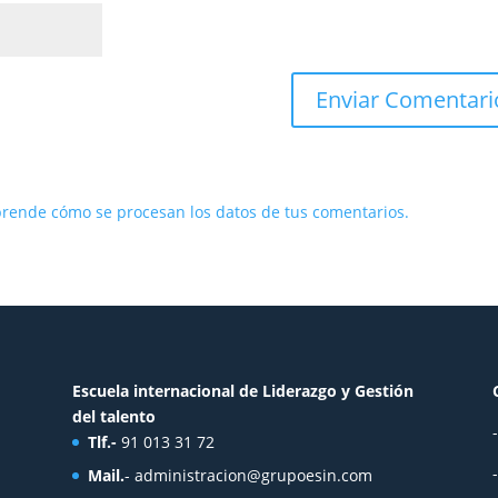
rende cómo se procesan los datos de tus comentarios.
Escuela internacional de Liderazgo y Gestión
del talento
Tlf.-
91 013 31 72
Mail.
-
administracion@grupoesin.com