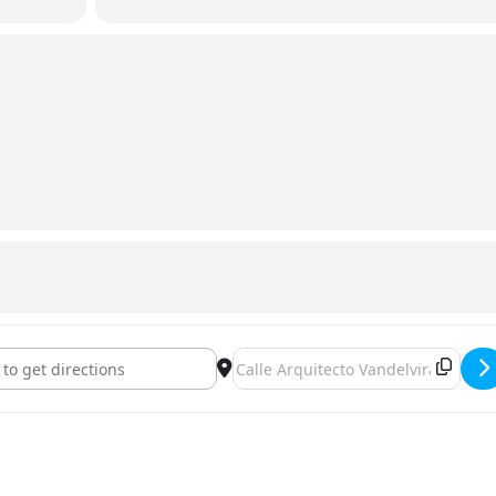
ller: Gestión Estrés y Mindfulness []
Destination Address - Charla Taller: